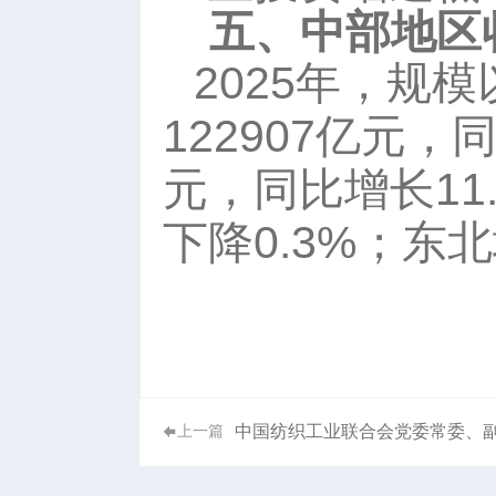
五、中部地区
2025年，规
122907亿元，
元，同比增长11
下降0.3%；东
中国纺织工业联合会党委常委、
上一篇