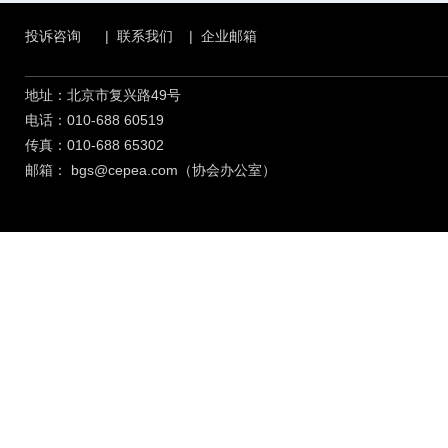
投诉咨询
|
联系我们
|
企业邮箱
地址：北京市复兴路49号
电话：010-688 60519
传真：010-688 65302
邮箱：
bgs@cepea.com（协会办公室）