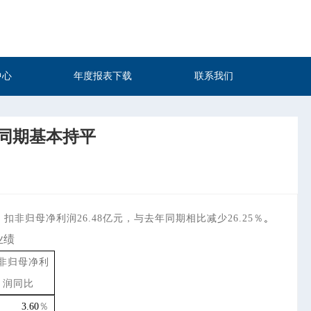
中心
年度报表下载
联系我们
年同期基本持平
，
扣非归母净利润26.48亿元，与去年同期相比减少26.25％
。
业绩
非归母净利
润同比
3.60
％