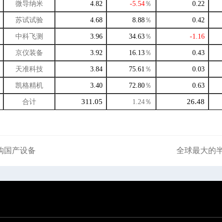
微导纳米
4.82
-5.54
％
0.22
苏试试验
4.68
8.88
％
0.42
中科飞测
3.96
34.63
％
-1.16
京仪装备
3.92
16.13
％
0.43
天准科技
3.84
75.61
％
0.03
凯格精机
3.40
72.80
％
0.63
311.05
26.48
合计
1.24
％
购国产设备
全球最大的半导