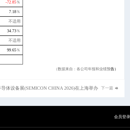
-72.85
％
7.18
％
不适用
34.73
％
不适用
99.65
％
（数据来自：各公司年报和业绩
预
告
）
体设备展(SEMICON CHINA 2026)在上海举办
下一篇
会员登