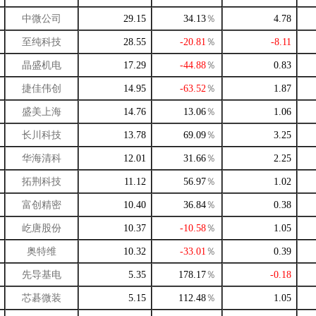
中微公司
29.15
34.13
％
4.78
至纯科技
28.55
-20.81
％
-8.11
晶盛机电
17.29
-44.88
％
0.83
捷佳伟创
14.95
-63.52
％
1.87
盛美上海
14.76
13.06
％
1.06
长川科技
13.78
69.09
％
3.25
华海清科
12.01
31.66
％
2.25
拓荆科技
11.12
56.97
％
1.02
富创精密
10.40
36.84
％
0.38
屹唐股份
10.37
-10.58
％
1.05
奥特维
10.32
-33.01
％
0.39
先导基电
5.35
178.17
％
-0.18
芯碁微装
5.15
112.48
％
1.05