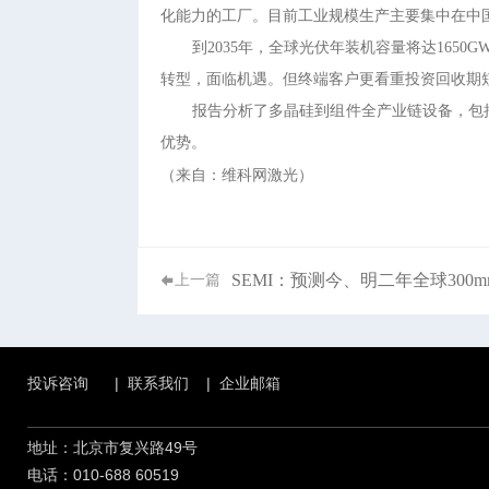
化能力的工厂。目前工业规模生产主要集中在中
到2035年，全球光伏年装机容量将达1650
转型，面临机遇。但终端客户更看重投资回收期
报告分析了多晶硅到组件全产业链设备，包
优势。
（来自：维科网激光）
SEMI：预测今、明二年全球30
上一篇
投诉咨询
|
联系我们
|
企业邮箱
地址：北京市复兴路49号
电话：010-688 60519