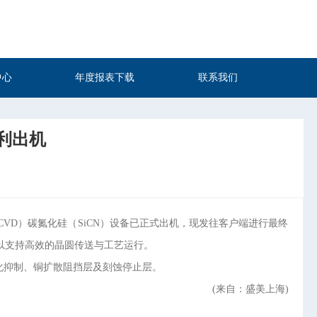
中心
年度报表下载
联系我们
顺利出机
VD）碳氮化硅（SiCN）设备已正式出机，现发往客户端进行最终
，以支持高效的晶圆传送与工艺运行。
铜氧化抑制、铜扩散阻挡层及刻蚀停止层。
(
来自：盛美上海)