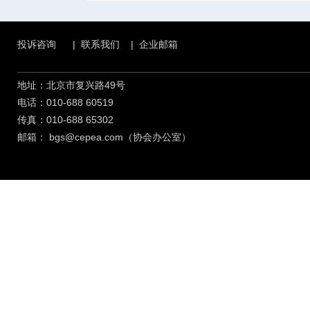
投诉咨询
|
联系我们
|
企业邮箱
地址：北京市复兴路49号
电话：010-688 60519
传真：010-688 65302
邮箱：
bgs@cepea.com（协会办公室）