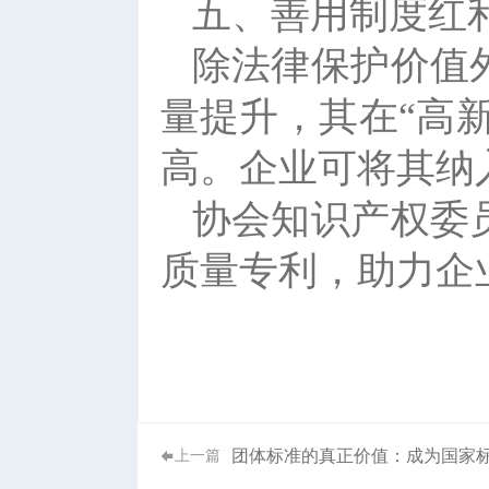
五、善用制度红
除法律保护价值
量提升，其在“高
高。企业可将其纳
协会知识产权委
质量专利，助力企
团体标准的真正价值：成为国家
上一篇